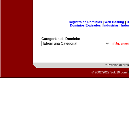
Registro de Dominios
|
Web Hosting
|
D
Dominios Expirados
|
Industrias
|
Indu
Categorías de Dominio:
[Pág. princi
** Precios expre
© 2002/2022 Solo10.com