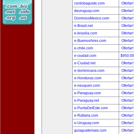
cordobaguide.com
Ofertar
deuruguay.com
Ofertar
DominiosMexico.com
Ofertar
e-Brasil.net
Ofertar
e-brasilia.com
Ofertar
e-BuenosAires.com
Ofertar
e-chile.com
Ofertar
e-ciudad.com
$950.0
e-Ciudad.net
Ofertar
e-dominicana.com
Ofertar
e-Honduras.com
Ofertar
e-neuquen.com
Ofertar
e-Paraguay.com
Ofertar
e-Paraguay.net
Ofertar
e-PuntaDelEste.com
Ofertar
e-Rafaela.com
Ofertar
e-Uruguay.com
Ofertar
guiaguatemala.com
Ofertar