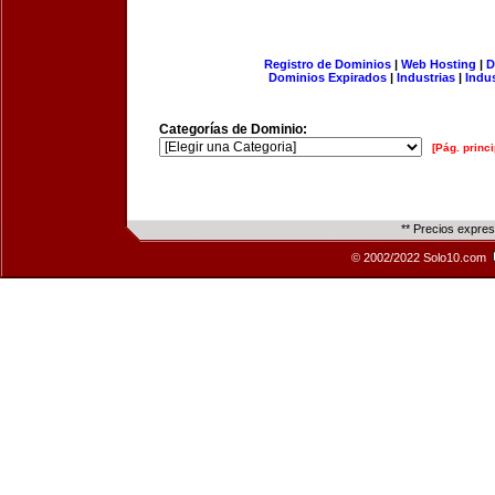
Registro de Dominios
|
Web Hosting
|
D
Dominios Expirados
|
Industrias
|
Indu
Categorías de Dominio:
[Pág. princi
** Precios expre
© 2002/2022 Solo10.com