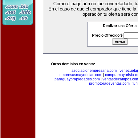
Como el pago aún no fue concretadado, tu 
En el caso de que el comprador que tiene la
operación tu oferta será co
Realizar una Oferta
Precio Ofrecido $
Otros dominios en venta:
asociacionempresaria.com
|
venezuela
empresasmayoristas.com
|
compramayorista.c
paraguaypropiedades.com
|
ventasdecampos.co
promotoradeventas.com
|
tur