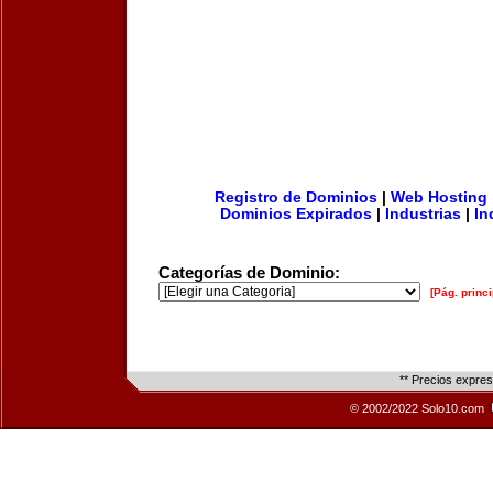
Registro de Dominios
|
Web Hosting
Dominios Expirados
|
Industrias
|
In
Categorías de Dominio:
[Pág. princi
** Precios expre
© 2002/2022 Solo10.com