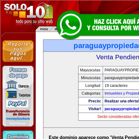
paraguaypropied
Venta Pendien
Mayusculas:
PARAGUAYPROPI
Minusculas:
paraguaypropiedad
Longitud:
19 caracteres
Categorias:
Inmuebles y Propie
Precio:
Realizar una oferta
Visitar!
paraguaypropieda
Serán consideradas ofer
Este dominio aparece como 'Venta Pendie