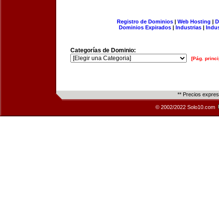
Registro de Dominios
|
Web Hosting
|
D
Dominios Expirados
|
Industrias
|
Indu
Categorías de Dominio:
[Pág. princi
** Precios expre
© 2002/2022 Solo10.com