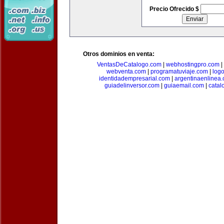
Precio Ofrecido $
Otros dominios en venta:
VentasDeCatalogo.com
|
webhostingpro.com
|
webventa.com
|
programatuviaje.com
|
log
identidadempresarial.com
|
argentinaenlinea
guiadelinversor.com
|
guiaemail.com
|
catal