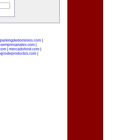
parkingdedominios.com
|
osempresariales.com
|
.com
|
mercadohost.com
|
ogosdeproductos.com
|