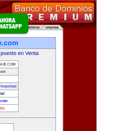
e.com
 puesto en Venta
AJE.COM
.com
 Hospedaje
ta!
e.com
tas