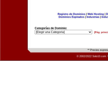
Registro de Dominios
|
Web Hosting
|
D
Dominios Expirados
|
Industrias
|
Indu
Categorías de Dominio:
[Pág. princi
** Precios expre
© 2002/2022 Solo10.com