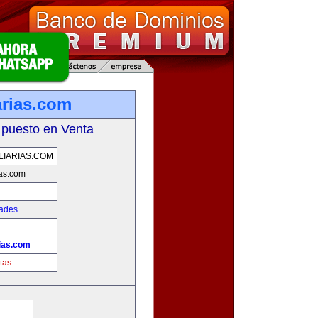
arias.com
 puesto en Venta
LIARIAS.COM
ias.com
dades
rias.com
tas