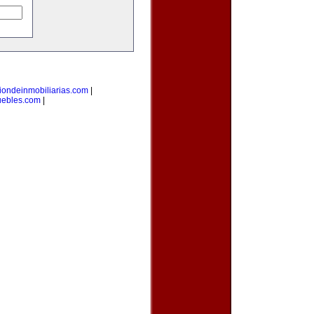
iondeinmobiliarias.com
|
uebles.com
|