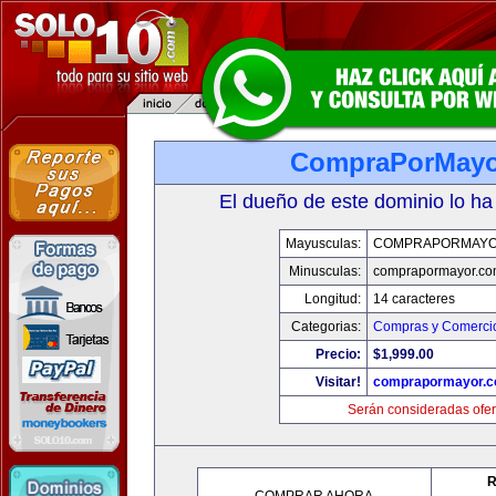
CompraPorMayo
El dueño de este dominio lo ha
Mayusculas:
COMPRAPORMAYO
Minusculas:
comprapormayor.co
Longitud:
14 caracteres
Categorias:
Compras y Comercio
Precio:
$1,999.00
Visitar!
comprapormayor.
Serán consideradas ofer
R