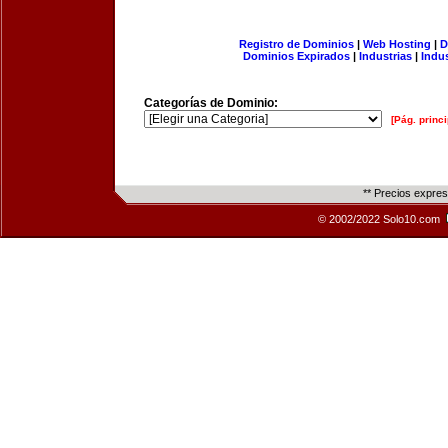
Registro de Dominios
|
Web Hosting
|
D
Dominios Expirados
|
Industrias
|
Indu
Categorías de Dominio:
[Pág. princi
** Precios expre
© 2002/2022 Solo10.com