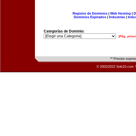
Registro de Dominios
|
Web Hosting
|
D
Dominios Expirados
|
Industrias
|
Indu
Categorías de Dominio:
[Pág. princi
** Precios expre
© 2002/2022 Solo10.com