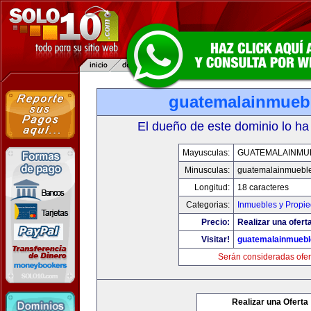
guatemalainmueb
El dueño de este dominio lo ha
Mayusculas:
GUATEMALAINMU
Minusculas:
guatemalainmuebl
Longitud:
18 caracteres
Categorias:
Inmuebles y Propi
Precio:
Realizar una oferta
Visitar!
guatemalainmueb
Serán consideradas ofer
Realizar una Oferta