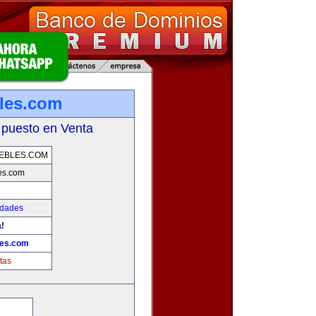
les.com
 puesto en Venta
EBLES.COM
es.com
edades
!
les.com
tas