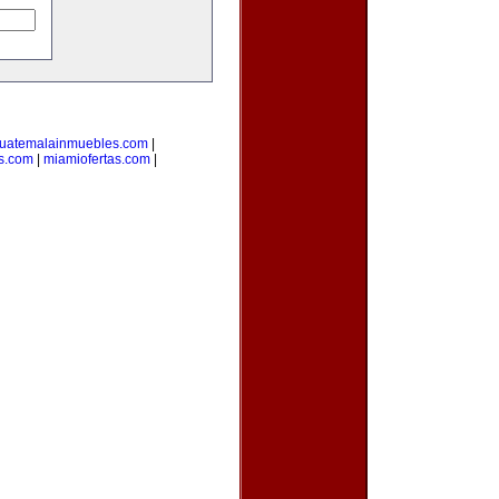
uatemalainmuebles.com
|
s.com
|
miamiofertas.com
|