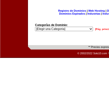
Registro de Dominios
|
Web Hosting
|
D
Dominios Expirados
|
Industrias
|
Indu
Categorías de Dominio:
[Pág. princi
** Precios expre
© 2002/2022 Solo10.com