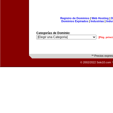
Registro de Dominios
|
Web Hosting
|
D
Dominios Expirados
|
Industrias
|
Indu
Categorías de Dominio:
[Pág. princi
** Precios expre
© 2002/2022 Solo10.com