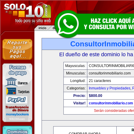
ConsultorInmobili
El dueño de este dominio lo ha
Mayusculas:
CONSULTORINMOBILIARI
Minusculas:
consultorinmobiliario.com
Longitud:
21 caracteres
Categorias:
Inmuebles y Propiedades
,
P
Precio:
$800.00
Visitar!
consultorinmobiliario.com
Serán consideradas ofer
R