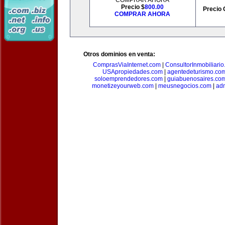
COMPRAR AHORA
Precio $
800.00
Precio 
COMPRAR AHORA
Otros dominios en venta:
ComprasViaInternet.com
|
ConsultorInmobiliari
USApropiedades.com
|
agentedeturismo.co
soloemprendedores.com
|
guiabuenosaires.co
monetizeyourweb.com
|
meusnegocios.com
|
adm