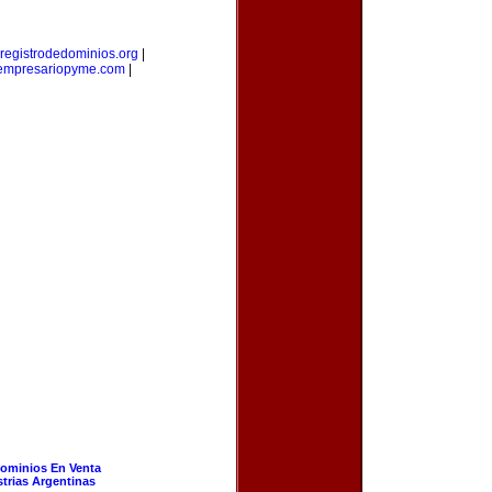
registrodedominios.org
|
empresariopyme.com
|
ominios En Venta
strias Argentinas