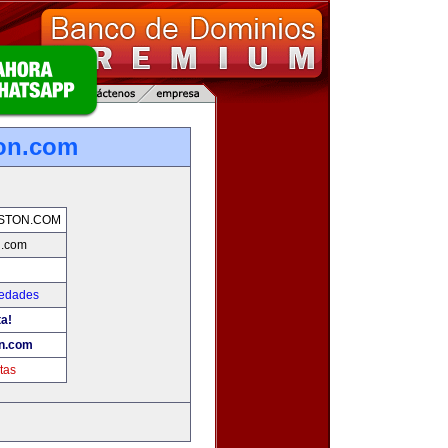
on.com
STON.COM
n.com
iedades
ta!
n.com
tas