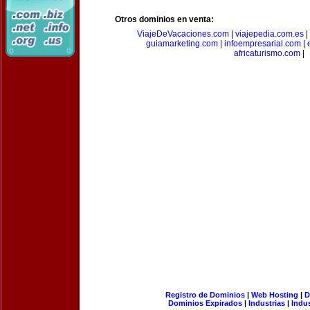
Otros dominios en venta:
ViajeDeVacaciones.com
|
viajepedia.com.es
|
guiamarketing.com
|
infoempresarial.com
|
africaturismo.com
|
Registro de Dominios
|
Web Hosting
|
D
Dominios Expirados
|
Industrias
|
Indu