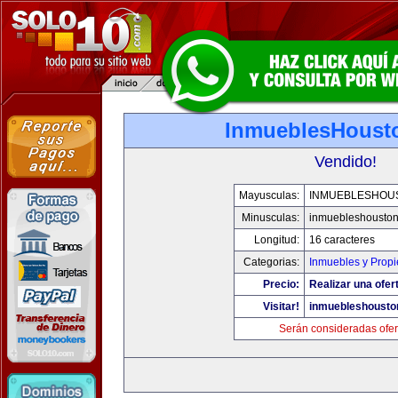
InmueblesHoust
Vendido!
Mayusculas:
INMUEBLESHOU
Minusculas:
inmuebleshousto
Longitud:
16 caracteres
Categorias:
Inmuebles y Prop
Precio:
Realizar una ofer
Visitar!
inmuebleshousto
Serán consideradas ofer