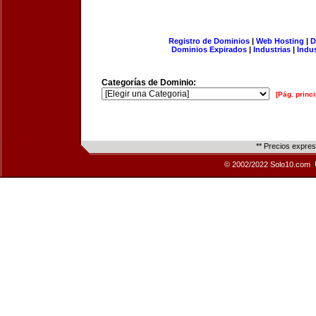
Registro de Dominios
|
Web Hosting
|
D
Dominios Expirados
|
Industrias
|
Indu
Categorías de Dominio:
[Pág. princi
** Precios expre
© 2002/2022 Solo10.com