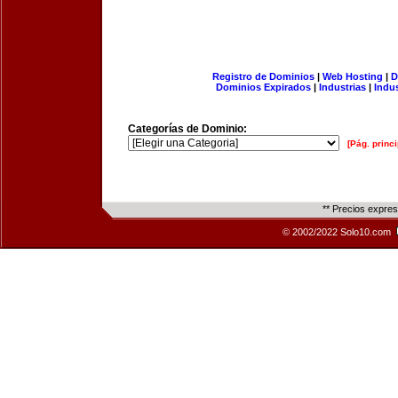
Registro de Dominios
|
Web Hosting
|
D
Dominios Expirados
|
Industrias
|
Indu
Categorías de Dominio:
[Pág. princi
** Precios expre
© 2002/2022 Solo10.com