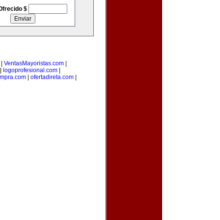
Ofrecido $
|
VentasMayoristas.com
|
|
logoprofesional.com
|
ompra.com
|
ofertadireta.com
|