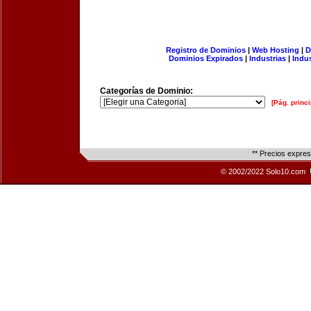
Registro de Dominios
|
Web Hosting
|
D
Dominios Expirados
|
Industrias
|
Indu
Categorías de Dominio:
[Pág. princi
** Precios expre
© 2002/2022 Solo10.com