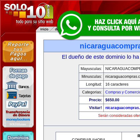
nicaraguacompr
El dueño de este dominio lo ha
Mayusculas:
NICARAGUACOMP
Minusculas:
nicaraguacompras.
Longitud:
16 caracteres
Categorias:
Compras y Comercio
Precio:
$650.00
Visitar!
nicaraguacompras
Serán consideradas ofer
R