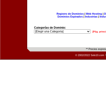
Registro de Dominios
|
Web Hosting
|
D
Dominios Expirados
|
Industrias
|
Indu
Categorías de Dominio:
[Pág. princi
** Precios expre
© 2002/2022 Solo10.com