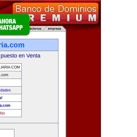
ria.com
 puesto en Venta
IARIA.COM
a.com
edades
a!
ia.com
tas