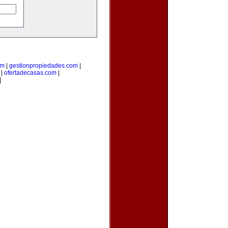
om
|
gestionpropiedades.com
|
|
ofertadecasas.com
|
|