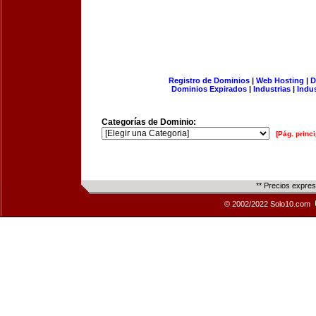
Registro de Dominios
|
Web Hosting
|
D
Dominios Expirados
|
Industrias
|
Indu
Categorías de Dominio:
[Pág. princi
** Precios expre
© 2002/2022 Solo10.com