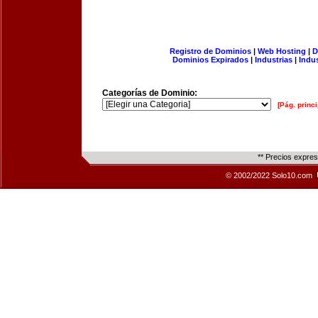
Registro de Dominios
|
Web Hosting
|
D
Dominios Expirados
|
Industrias
|
Indu
Categorías de Dominio:
[Pág. princi
** Precios expre
© 2002/2022 Solo10.com