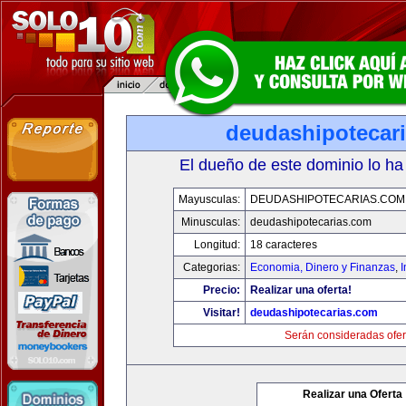
deudashipotecar
El dueño de este dominio lo ha
Mayusculas:
DEUDASHIPOTECARIAS.COM
Minusculas:
deudashipotecarias.com
Longitud:
18 caracteres
Categorias:
Economia, Dinero y Finanzas
,
Precio:
Realizar una oferta!
Visitar!
deudashipotecarias.com
Serán consideradas ofer
Realizar una Oferta