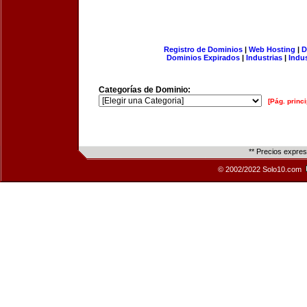
Registro de Dominios
|
Web Hosting
|
D
Dominios Expirados
|
Industrias
|
Indu
Categorías de Dominio:
[Pág. princi
** Precios expre
© 2002/2022 Solo10.com