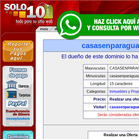
casasenparagu
El dueño de este dominio lo ha
Mayusculas:
CASASENPARA
Minusculas:
casasenparagua
Longitud:
15 caracteres
Categorias:
Inmuebles y Pro
Precio:
Realizar una ofer
Visitar!
casasenparagu
Serán consideradas ofer
Realizar una Oferta