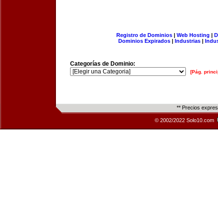
Registro de Dominios
|
Web Hosting
|
D
Dominios Expirados
|
Industrias
|
Indu
Categorías de Dominio:
[Pág. princi
** Precios expre
© 2002/2022 Solo10.com