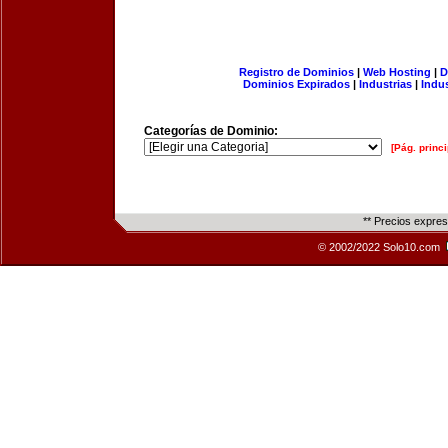
Registro de Dominios
|
Web Hosting
|
D
Dominios Expirados
|
Industrias
|
Indu
Categorías de Dominio:
[Pág. princi
** Precios expre
© 2002/2022 Solo10.com