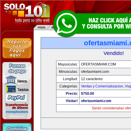
ofertasmiami
Vendido!
Mayusculas:
OFERTASMIAMI.COM
Minusculas:
ofertasmiami.com
Longitud:
12 caracteres
Categorias:
Ventas y Comercializacion
,
Via
Precio:
$750.00
Visitar!
ofertasmiami.com
Serán consideradas ofer