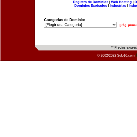
Registro de Dominios
|
Web Hosting
|
D
Dominios Expirados
|
Industrias
|
Indu
Categorías de Dominio:
[Pág. princi
** Precios expre
© 2002/2022 Solo10.com