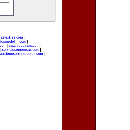
astextiles.com
|
adosmedellin.com
|
.com
|
catalogocasas.com
|
|
serviciosempresas.com
|
versioneseninmuebles.com
|