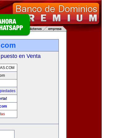
.com
 puesto en Venta
AS.COM
com
opiedades
erta!
.com
tas