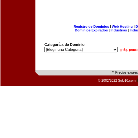
Registro de Dominios
|
Web Hosting
|
D
Dominios Expirados
|
Industrias
|
Indu
Categorías de Dominio:
[Pág. princi
** Precios expre
© 2002/2022 Solo10.com