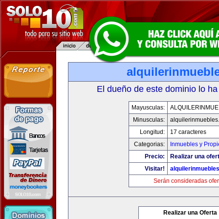
alquilerinmuebl
El dueño de este dominio lo ha
Mayusculas:
ALQUILERINMUE
Minusculas:
alquilerinmueble
Longitud:
17 caracteres
Categorias:
Inmuebles y Prop
Precio:
Realizar una ofer
Visitar!
alquilerinmueble
Serán consideradas ofer
Realizar una Oferta