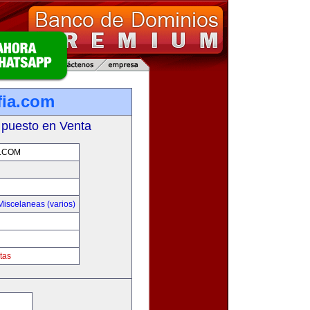
fia.com
 puesto en Venta
.COM
Miscelaneas (varios)
tas