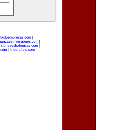
tactoempresas.com
|
inanzaseinversiones.com
|
rsionesestrategicas.com
|
.com
|
fotografiate.com
|