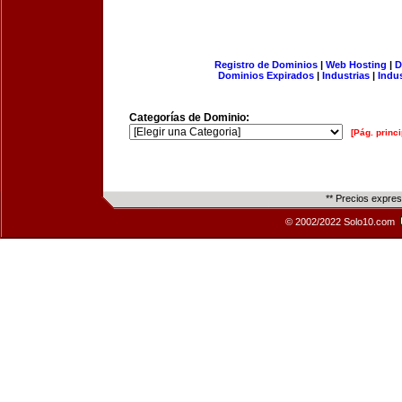
Registro de Dominios
|
Web Hosting
|
D
Dominios Expirados
|
Industrias
|
Indu
Categorías de Dominio:
[Pág. princi
** Precios expre
© 2002/2022 Solo10.com