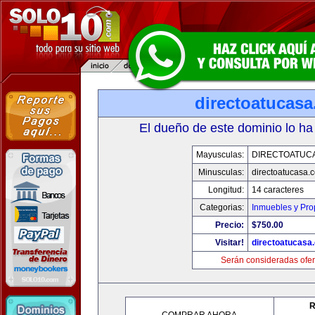
directoatucas
El dueño de este dominio lo ha
Mayusculas:
DIRECTOATUC
Minusculas:
directoatucasa.
Longitud:
14 caracteres
Categorias:
Inmuebles y Pr
Precio:
$750.00
Visitar!
directoatucasa
Serán consideradas ofer
R