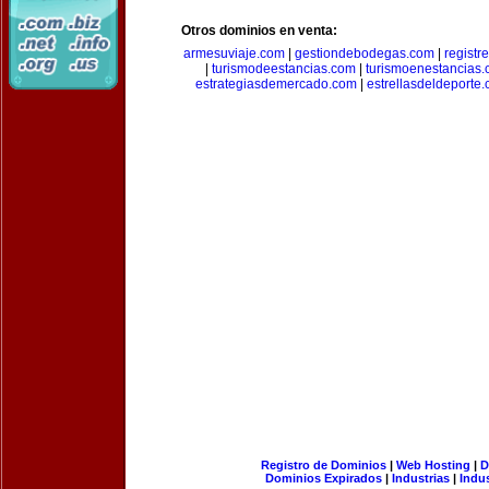
Otros dominios en venta:
armesuviaje.com
|
gestiondebodegas.com
|
regist
|
turismodeestancias.com
|
turismoenestancias
estrategiasdemercado.com
|
estrellasdeldeporte
Registro de Dominios
|
Web Hosting
|
D
Dominios Expirados
|
Industrias
|
Indu