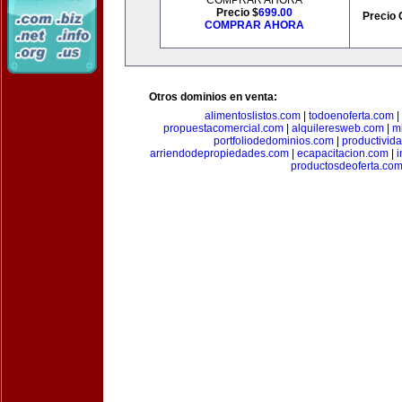
COMPRAR AHORA
Precio $
699.00
Precio 
COMPRAR AHORA
Otros dominios en venta:
alimentoslistos.com
|
todoenoferta.com
|
propuestacomercial.com
|
alquileresweb.com
|
m
portfoliodedominios.com
|
productivid
arriendodepropiedades.com
|
ecapacitacion.com
|
i
productosdeoferta.co