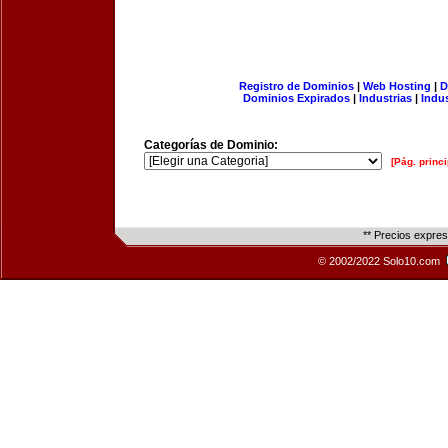
Registro de Dominios
|
Web Hosting
|
D
Dominios Expirados
|
Industrias
|
Indu
Categorías de Dominio:
[Pág. princi
** Precios expre
© 2002/2022 Solo10.com