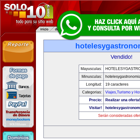
hotelesygastrono
Vendido!
Mayusculas:
HOTELESYGASTR
Minusculas:
hotelesygastronomi
Longitud:
19 caracteres
Categorias:
Viajes,Turismo y H
Precio:
Realizar una oferta
Visitar!
hotelesygastronom
Serán consideradas ofer