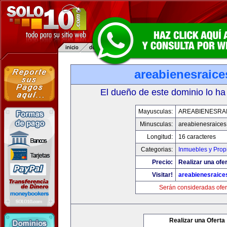
areabienesraic
El dueño de este dominio lo ha
Mayusculas:
AREABIENESRA
Minusculas:
areabienesraice
Longitud:
16 caracteres
Categorias:
Inmuebles y Pro
Precio:
Realizar una ofer
Visitar!
areabienesraice
Serán consideradas ofer
Realizar una Oferta