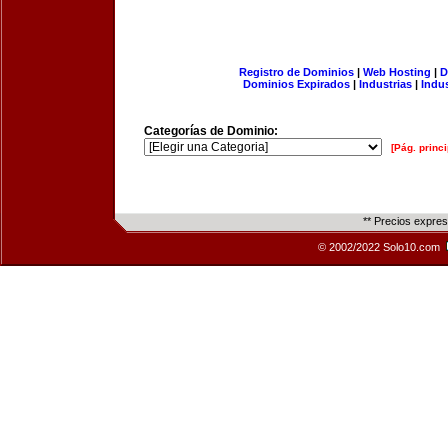
Registro de Dominios
|
Web Hosting
|
D
Dominios Expirados
|
Industrias
|
Indu
Categorías de Dominio:
[Pág. princi
** Precios expre
© 2002/2022 Solo10.com