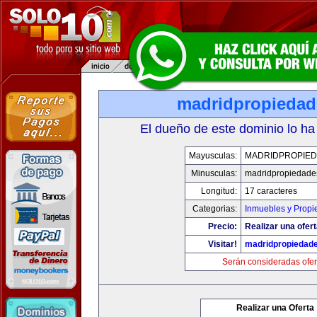
madridpropieda
El dueño de este dominio lo ha
Mayusculas:
MADRIDPROPIE
Minusculas:
madridpropiedade
Longitud:
17 caracteres
Categorias:
Inmuebles y Prop
Precio:
Realizar una ofert
Visitar!
madridpropiedad
Serán consideradas ofer
Realizar una Oferta