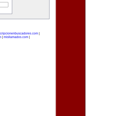
scripcionenbuscadores.com
|
m
|
misllamados.com
|