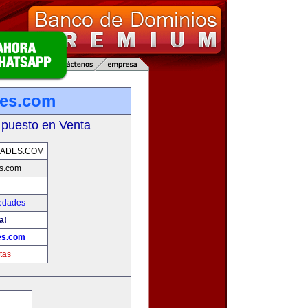
des.com
 puesto en Venta
DADES.COM
s.com
iedades
a!
es.com
tas