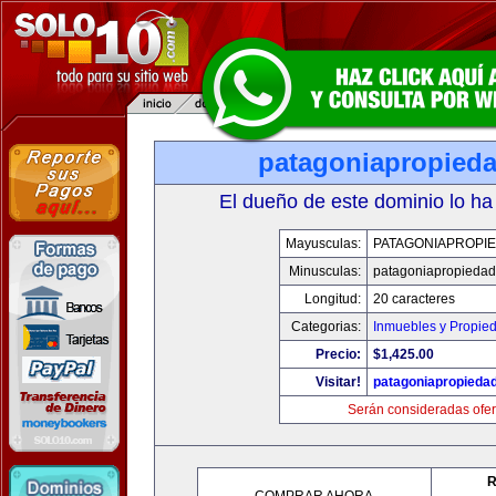
patagoniapropied
El dueño de este dominio lo ha
Mayusculas:
PATAGONIAPROPI
Minusculas:
patagoniapropieda
Longitud:
20 caracteres
Categorias:
Inmuebles y Propie
Precio:
$1,425.00
Visitar!
patagoniapropieda
Serán consideradas ofer
R