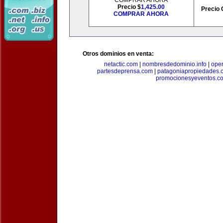
COMPRAR AHORA
Precio $
1,425.00
Precio 
COMPRAR AHORA
Otros dominios en venta:
netactic.com
|
nombresdedominio.info
|
ope
partesdeprensa.com
|
patagoniapropiedades.
promocionesyeventos.c