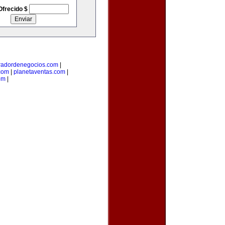
Ofrecido $
radordenegocios.com
|
com
|
planetaventas.com
|
om
|