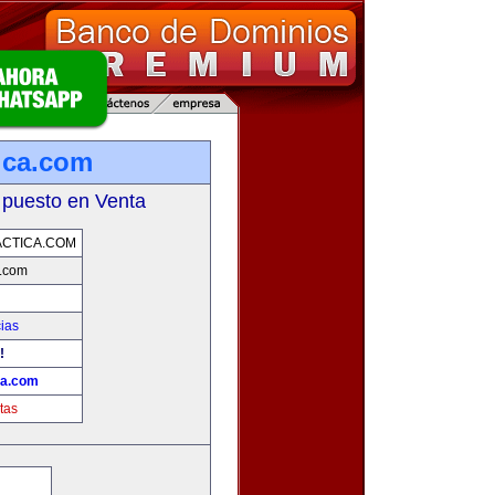
ica.com
 puesto en Venta
CTICA.COM
a.com
cias
!
ca.com
tas