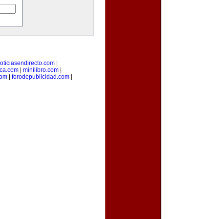
oticiasendirecto.com
|
ica.com
|
minilibro.com
|
com
|
forodepublicidad.com
|