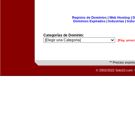
Registro de Dominios
|
Web Hosting
|
D
Dominios Expirados
|
Industrias
|
Indu
Categorías de Dominio:
[Pág. princi
** Precios expre
© 2002/2022 Solo10.com