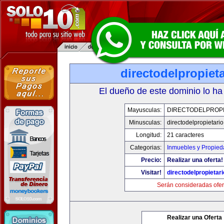
directodelpropiet
El dueño de este dominio lo ha
Mayusculas:
DIRECTODELPROPI
Minusculas:
directodelpropietari
Longitud:
21 caracteres
Categorias:
Inmuebles y Propie
Precio:
Realizar una oferta!
Visitar!
directodelpropietar
Serán consideradas ofer
Realizar una Oferta