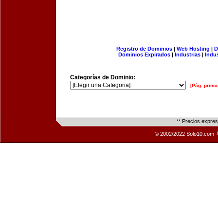
Registro de Dominios
|
Web Hosting
|
D
Dominios Expirados
|
Industrias
|
Indu
Categorías de Dominio:
[Pág. princi
** Precios expre
© 2002/2022 Solo10.com