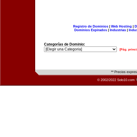
Registro de Dominios
|
Web Hosting
|
D
Dominios Expirados
|
Industrias
|
Indu
Categorías de Dominio:
[Pág. princi
** Precios expre
© 2002/2022 Solo10.com