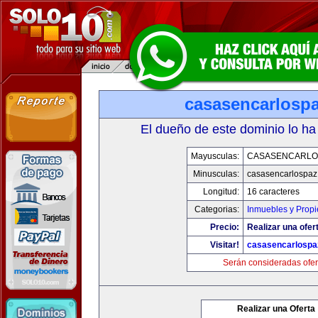
casasencarlosp
El dueño de este dominio lo ha
Mayusculas:
CASASENCARLO
Minusculas:
casasencarlospaz
Longitud:
16 caracteres
Categorias:
Inmuebles y Prop
Precio:
Realizar una ofer
Visitar!
casasencarlospa
Serán consideradas ofer
Realizar una Oferta