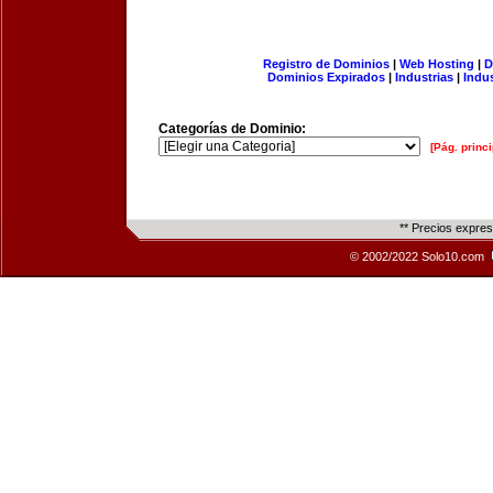
Registro de Dominios
|
Web Hosting
|
D
Dominios Expirados
|
Industrias
|
Indu
Categorías de Dominio:
[Pág. princi
** Precios expre
© 2002/2022 Solo10.com