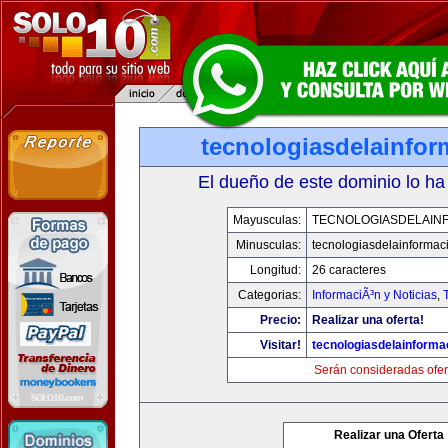
tecnologiasdelainfo
El dueño de este dominio lo ha
Mayusculas:
TECNOLOGIASDELAIN
Minusculas:
tecnologiasdelainformac
Longitud:
26 caracteres
Categorias:
InformaciÃ³n y Noticias
,
Precio:
Realizar una oferta!
Visitar!
tecnologiasdelainforma
Serán consideradas ofer
Realizar una Oferta