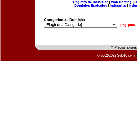
Registro de Dominios
|
Web Hosting
|
D
Dominios Expirados
|
Industrias
|
Indu
Categorías de Dominio:
[Pág. princi
** Precios expre
© 2002/2022 Solo10.com