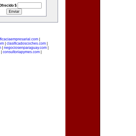
Ofrecido $
ficaciaempresarial.com
|
com
|
clasificadoscoches.com
|
m
|
negociosenparaguay.com
|
|
consultoriapymes.com
|