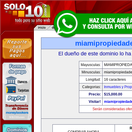
miamipropiedad
El dueño de este dominio lo ha
Mayusculas:
MIAMIPROPIED
Minusculas:
miamipropiedad
Longitud:
16 caracteres
Categorias:
Inmuebles y Pro
Precio:
$15,000.00
Visitar!
miamipropiedad
Serán consideradas ofer
R