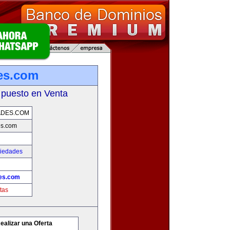
es.com
 puesto en Venta
ADES.COM
es.com
piedades
es.com
tas
ealizar una Oferta