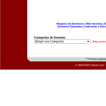
Registro de Dominios
|
Web Hosting
|
D
Dominios Expirados
|
Industrias
|
Indu
Categorías de Dominio:
[Pág. princi
** Precios expre
© 2002/2022 Solo10.com