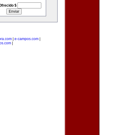
Ofrecido $
pra.com
|
e-campos.com
|
os.com
|