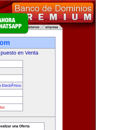
com
 puesto en Venta
 ElectrÃ³nico
tas
ealizar una Oferta