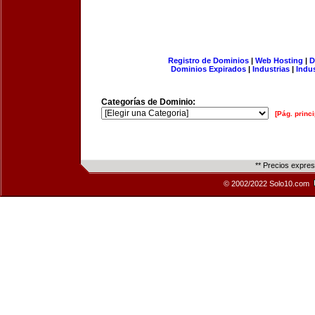
Registro de Dominios
|
Web Hosting
|
D
Dominios Expirados
|
Industrias
|
Indu
Categorías de Dominio:
[Pág. princi
** Precios expre
© 2002/2022 Solo10.com