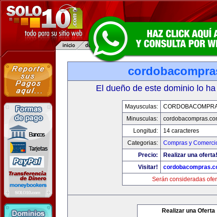
cordobacompra
El dueño de este dominio lo ha
Mayusculas:
CORDOBACOMPRA
Minusculas:
cordobacompras.co
Longitud:
14 caracteres
Categorias:
Compras y Comercio
Precio:
Realizar una oferta
Visitar!
cordobacompras.
Serán consideradas ofer
Realizar una Oferta