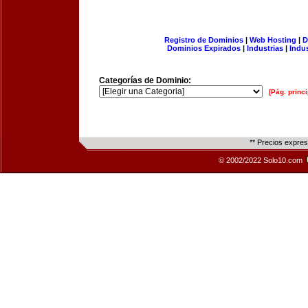
Registro de Dominios
|
Web Hosting
|
D
Dominios Expirados
|
Industrias
|
Indu
Categorías de Dominio:
[Pág. princi
** Precios expre
© 2002/2022 Solo10.com