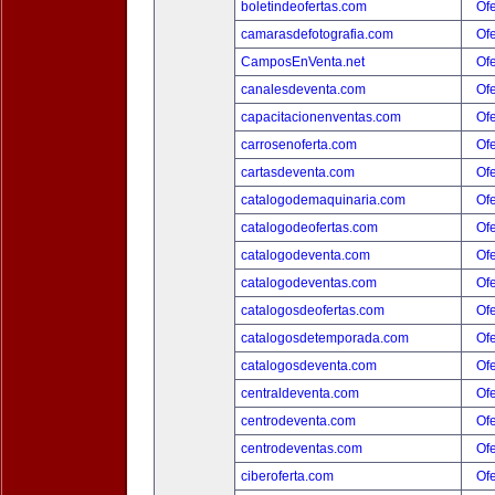
boletindeofertas.com
Ofe
camarasdefotografia.com
Ofe
CamposEnVenta.net
Ofe
canalesdeventa.com
Ofe
capacitacionenventas.com
Ofe
carrosenoferta.com
Ofe
cartasdeventa.com
Ofe
catalogodemaquinaria.com
Ofe
catalogodeofertas.com
Ofe
catalogodeventa.com
Ofe
catalogodeventas.com
Ofe
catalogosdeofertas.com
Ofe
catalogosdetemporada.com
Ofe
catalogosdeventa.com
Ofe
centraldeventa.com
Ofe
centrodeventa.com
Ofe
centrodeventas.com
Ofe
ciberoferta.com
Ofe