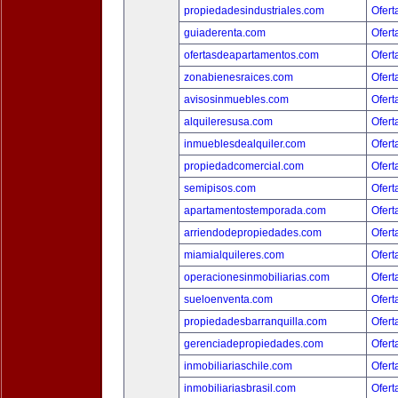
propiedadesindustriales.com
Ofert
guiaderenta.com
Ofert
ofertasdeapartamentos.com
Ofert
zonabienesraices.com
Ofert
avisosinmuebles.com
Ofert
alquileresusa.com
Ofert
inmueblesdealquiler.com
Ofert
propiedadcomercial.com
Ofert
semipisos.com
Ofert
apartamentostemporada.com
Ofert
arriendodepropiedades.com
Ofert
miamialquileres.com
Ofert
operacionesinmobiliarias.com
Ofert
sueloenventa.com
Ofert
propiedadesbarranquilla.com
Ofert
gerenciadepropiedades.com
Ofert
inmobiliariaschile.com
Ofert
inmobiliariasbrasil.com
Ofert