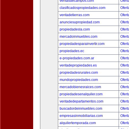
ventasdecampos.com
Ofert
clasificadospropiedades.com
Ofert
ventadetierras.com
Ofert
anunciesupropiedad.com
Ofert
propiedadesla.com
Ofert
mercadoinmuebles.com
Ofert
propiedadesparainvertir.com
Ofert
propiedades.ec
Ofert
e-propiedades.com.ar
Ofert
ventadepropiedades.es
Ofert
propiedadesrurales.com
Ofert
mundopropiedades.com
Ofert
mercadobienesraices.com
Ofert
propiedadesenalquiler.com
Ofert
ventadedepartamentos.com
Ofert
buscadordeinmuebles.com
Ofert
empresasinmobiliarias.com
Ofert
alquilertemporada.com
Ofert