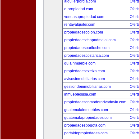
alquilerpordia.com
Ofert
e-propiedad.com
Ofert
vendasupropiedad.com
Ofert
rentayalquiler.com
Ofert
propiedadescolon.com
Ofert
propiedadeschapadmalal.com
Ofert
propiedadesbariloche.com
Ofert
propiedadescostarica.com
Ofert
guiainmueble.com
Ofert
propiedadesezeiza.com
Ofert
avisosinmobiliarios.com
Ofert
gestiondeinmobiliarias.com
Ofert
inmueblesusa.com
Ofert
propiedadescomodororivadavia.com
Ofert
guatemalainmuebles.com
Ofert
guatemalapropiedades.com
Ofert
propiedadesbogota.com
Ofert
portaldepropiedades.com
Ofert