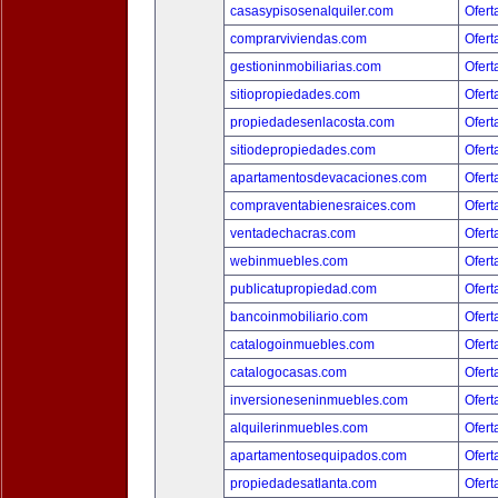
casasypisosenalquiler.com
Ofert
comprarviviendas.com
Ofert
gestioninmobiliarias.com
Ofert
sitiopropiedades.com
Ofert
propiedadesenlacosta.com
Ofert
sitiodepropiedades.com
Ofert
apartamentosdevacaciones.com
Ofert
compraventabienesraices.com
Ofert
ventadechacras.com
Ofert
webinmuebles.com
Ofert
publicatupropiedad.com
Ofert
bancoinmobiliario.com
Ofert
catalogoinmuebles.com
Ofert
catalogocasas.com
Ofert
inversioneseninmuebles.com
Ofert
alquilerinmuebles.com
Ofert
apartamentosequipados.com
Ofert
propiedadesatlanta.com
Ofert