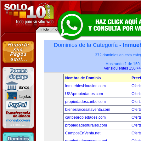
Dominios de la Categoría -
Inmueb
372 dominios en esta categ
Mostrando 1 de 150
Ver siguientes 150 >>
Nombre de Dominio
Prec
InmueblesHouston.com
Ofert
USApropiedades.com
Ofert
propiedadescaribe.com
Ofert
bienesraicesalaventa.com
Ofert
caribepropiedades.com
Ofert
propiedadesrurales.com
Ofert
CamposEnVenta.net
Ofert