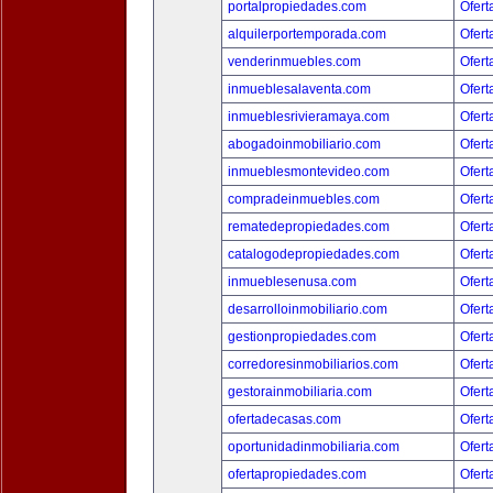
portalpropiedades.com
Ofert
alquilerportemporada.com
Ofert
venderinmuebles.com
Ofert
inmueblesalaventa.com
Ofert
inmueblesrivieramaya.com
Ofert
abogadoinmobiliario.com
Ofert
inmueblesmontevideo.com
Ofert
compradeinmuebles.com
Ofert
rematedepropiedades.com
Ofert
catalogodepropiedades.com
Ofert
inmueblesenusa.com
Ofert
desarrolloinmobiliario.com
Ofert
gestionpropiedades.com
Ofert
corredoresinmobiliarios.com
Ofert
gestorainmobiliaria.com
Ofert
ofertadecasas.com
Ofert
oportunidadinmobiliaria.com
Ofert
ofertapropiedades.com
Ofert