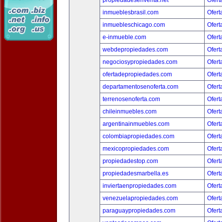
propiedadesenventa.net
Ofert
inmueblesbrasil.com
Ofert
inmuebleschicago.com
Ofert
e-inmueble.com
Ofert
webdepropiedades.com
Ofert
negociosypropiedades.com
Ofert
ofertadepropiedades.com
Ofert
departamentosenoferta.com
Ofert
terrenosenoferta.com
Ofert
chileinmuebles.com
Ofert
argentinainmuebles.com
Ofert
colombiapropiedades.com
Ofert
mexicopropiedades.com
Ofert
propiedadestop.com
Ofert
propiedadesmarbella.es
Ofert
inviertaenpropiedades.com
Ofert
venezuelapropiedades.com
Ofert
paraguaypropiedades.com
Ofert