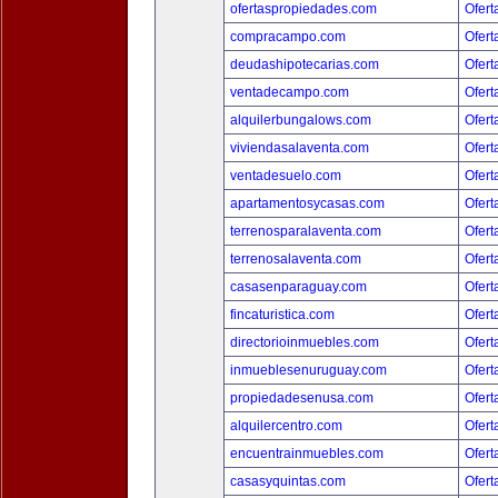
ofertaspropiedades.com
Ofert
compracampo.com
Ofert
deudashipotecarias.com
Ofert
ventadecampo.com
Ofert
alquilerbungalows.com
Ofert
viviendasalaventa.com
Ofert
ventadesuelo.com
Ofert
apartamentosycasas.com
Ofert
terrenosparalaventa.com
Ofert
terrenosalaventa.com
Ofert
casasenparaguay.com
Ofert
fincaturistica.com
Ofert
directorioinmuebles.com
Ofert
inmueblesenuruguay.com
Ofert
propiedadesenusa.com
Ofert
alquilercentro.com
Ofert
encuentrainmuebles.com
Ofert
casasyquintas.com
Ofert